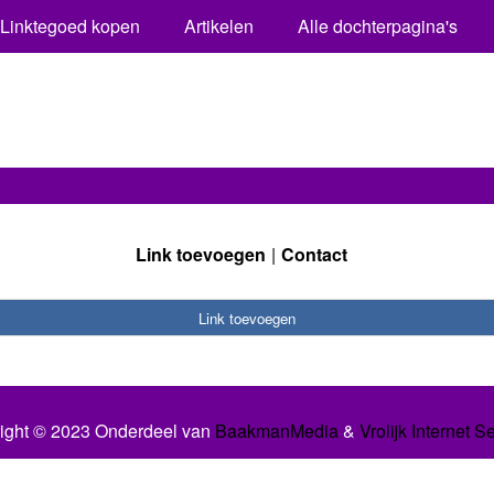
Linktegoed kopen
Artikelen
Alle dochterpagina's
Link toevoegen
Contact
Link toevoegen
ight © 2023 Onderdeel van
BaakmanMedia
&
Vrolijk Internet S