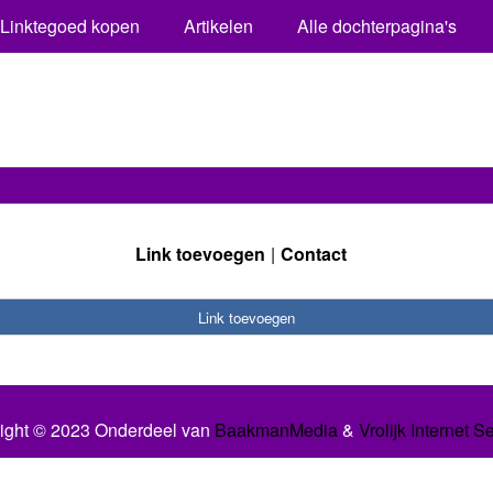
Linktegoed kopen
Artikelen
Alle dochterpagina's
Link toevoegen
Contact
Link toevoegen
ight © 2023 Onderdeel van
BaakmanMedia
&
Vrolijk Internet S